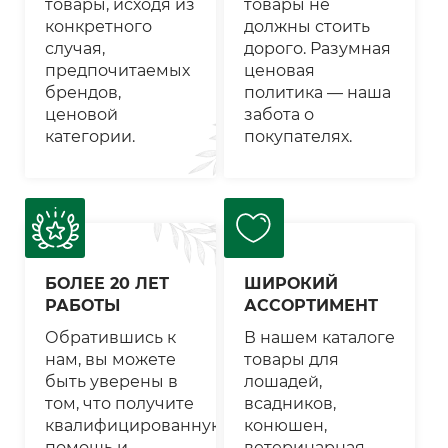
товары, исходя из
товары не
конкретного
должны стоить
случая,
дорого. Разумная
предпочитаемых
ценовая
брендов,
политика — наша
ценовой
забота о
категории.
покупателях.
БОЛЕЕ 20 ЛЕТ
ШИРОКИЙ
РАБОТЫ
АССОРТИМЕНТ
Обратившись к
В нашем каталоге
нам, вы можете
товары для
быть уверены в
лошадей,
том, что получите
всадников,
квалифицированную
конюшен,
помощь и
ветеринарная