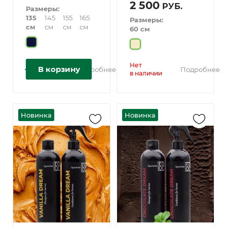
2 500
РУБ.
Размеры:
135
145
155
165
Размеры:
см
см
см
см
60 см
Нет
В корзину
Подробнее
Подробнее
в наличии