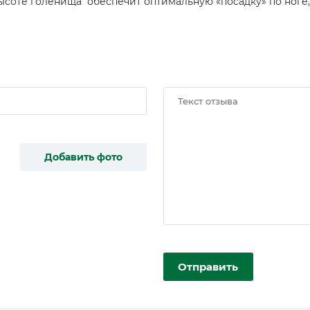
высоте голенища обеспечит оптимальную «посадку» по ног
Добавить фото
Отправить