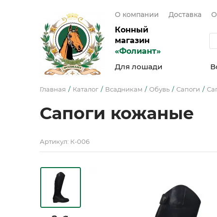
О компании
Доставка
О
Конный
магазин
«Фолиант»
Для лошади
В
Главная
Каталог
Всадникам
Обувь
Сапоги
Са
Сапоги кожаные
Артикул: К-006