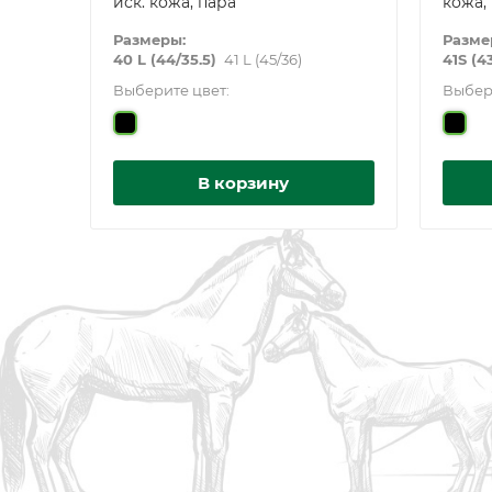
иск. кожа, пара
кожа,
Размеры:
Разме
40 L (44/35.5)
41 L (45/36)
41S (4
Выберите цвет:
Выбер
В корзину