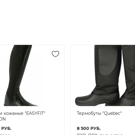
и кожаные "EASYFIT"
Термобуты "Quebec"
ON
РУБ.
8 500
РУБ.