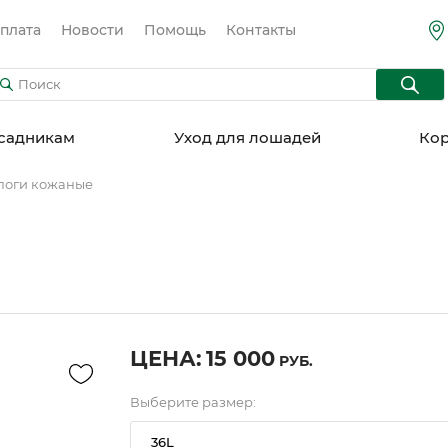
плата
Новости
Помощь
Контакты
садникам
Уход для лошадей
Кор
поги кожаные
ЦЕНА:
15 000
РУБ.
Выберите размер:
36L