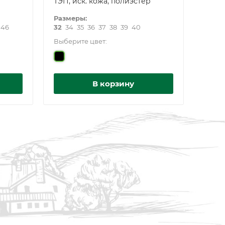
ТЭП, иск. кожа, полиэстер
Размеры:
46
32
34
35
36
37
38
39
40
Выберите цвет:
В корзину