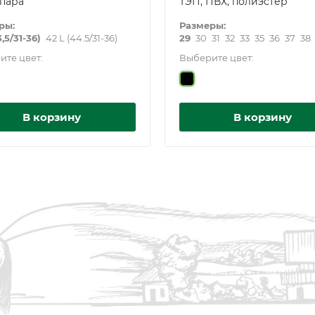
 пара
ТЭП, ПВХ, полиэстер
ры:
Размеры:
3,5/31-36)
42 L (44.5/31-36)
29
30
31
32
33
35
36
37
38
ите цвет:
Выберите цвет:
В корзину
В корзину