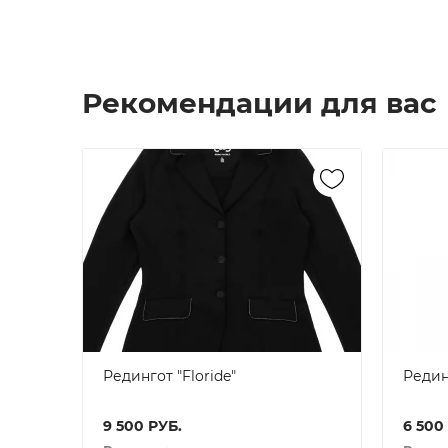
Рекомендации для вас
Редингот "Floride"
Редин
9 500
РУБ.
6 500