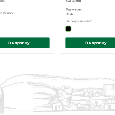
Softshell
ры:
)
Размеры:
ите цвет:
Н54
Выберите цвет:
В корзину
В корзину