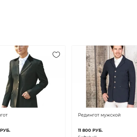
гот
Редингот мужской
РУБ.
11 800
РУБ.