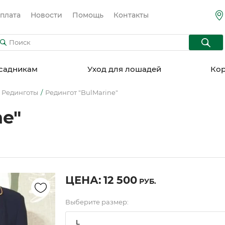
плата
Новости
Помощь
Контакты
садникам
Уход для лошадей
Кор
Рединготы
Редингот "BulMarine"
ne"
ЦЕНА:
12 500
РУБ.
Выберите размер:
L