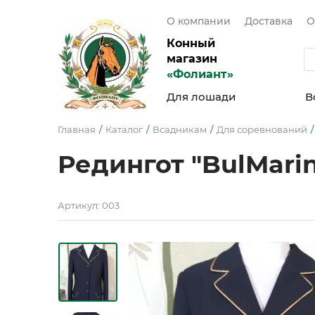
О компании
Доставка
О
Конный
магазин
«Фолиант»
Для лошади
В
Главная
Каталог
Всадникам
Для соревнований
Редингот "BulMari
Артикул: 003