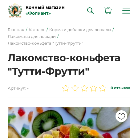
Конный магазин
«Фолиант»
Главная
Каталог
Корма и добавки для лошади
Лакомства для лошади
Лакомство-коньфета "Тутти-Фрутти"
Лакомство-коньфета
"Тутти-Фрутти"
Артикул: -
0 отзывов