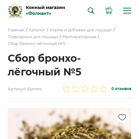
Конный магазин
«Фолиант»
Главная
Каталог
Корма и добавки для лошади
Подкормки для лошади
Респираторные
Сбор бронхо-лёгочный №5
Сбор бронхо-
лёгочный №5
Артикул: Биотех
0 отзывов