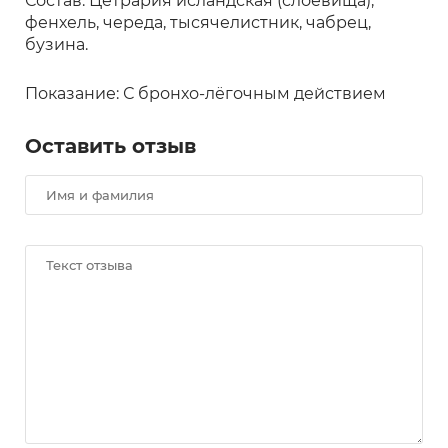
Состав: Цетрария исландская (слоевища),
фенхель, череда, тысячелистник, чабрец,
бузина.
Показание: С бронхо-лёгочным действием
Оставить отзыв